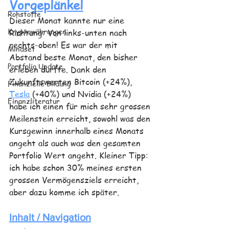
Vorgeplänkel
Rohstoffe
Dieser Monat kannte nur eine 
Kryptowährungen
Richtung: Von links-unten nach 
rechts-oben! Es war der mit 
Mindset
Abstand beste Monat, den bisher 
Portfolio Update
erleben durfte. Dank den 
Zukunftswerten Bitcoin (+24%), 
Finanzielle Bildung
Tesla
 (+40%) und Nvidia (+24%)  
Finanzliteratur
habe ich einen für mich sehr grossen 
Meilenstein erreicht, sowohl was den 
Kursgewinn innerhalb eines Monats 
angeht als auch was den gesamten 
Portfolio Wert angeht. Kleiner Tipp: 
ich habe schon 30% meines ersten 
grossen Vermögensziels erreicht, 
aber dazu komme ich später.
Inhalt / Navigation