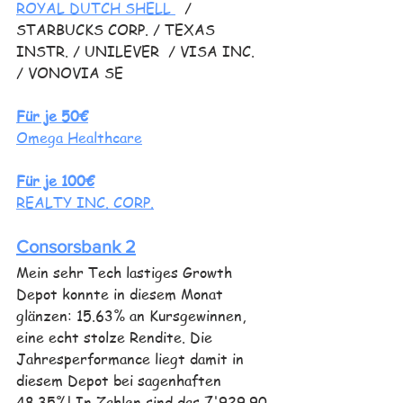
ROYAL DUTCH SHELL 
/ 
STARBUCKS CORP. / TEXAS 
INSTR. / UNILEVER  / VISA INC. 
/ VONOVIA SE  
Für je 50€
Omega Healthcare
Für je 100€
REALTY INC. CORP.
Consorsbank 2
Mein sehr Tech lastiges Growth 
Depot konnte in diesem Monat 
glänzen: 15.63% an Kursgewinnen, 
eine echt stolze Rendite. Die 
Jahresperformance liegt damit in 
diesem Depot bei sagenhaften 
48.35%! In Zahlen sind das 7'929.90 