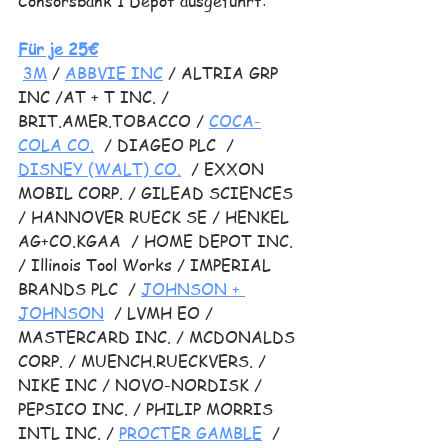
Consorsbank 1 Depot ausgeführt: 
Für je 25€
3M
/ 
ABBVIE INC
/ ALTRIA GRP 
INC /AT + T INC. / 
BRIT.AMER.TOBACCO / 
COCA-
COLA CO.
/ DIAGEO PLC  / 
DISNEY (WALT) CO.
/ EXXON 
MOBIL CORP. / GILEAD SCIENCES 
/ HANNOVER RUECK SE / HENKEL 
AG+CO.KGAA  / HOME DEPOT INC. 
/ Illinois Tool Works / IMPERIAL 
BRANDS PLC  / 
JOHNSON + 
JOHNSON
/ LVMH EO / 
MASTERCARD INC. / MCDONALDS 
CORP. / MUENCH.RUECKVERS. / 
NIKE INC / NOVO-NORDISK / 
PEPSICO INC. / PHILIP MORRIS 
INTL INC. / 
PROCTER GAMBLE
/ 