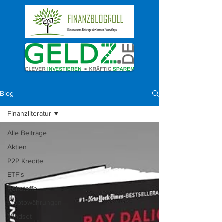
Blog
Finanzliteratur
Alle Beiträge
Aktien
P2P Kredite
ETF's
Rohstoffe
Kryptowährungen
Mindset