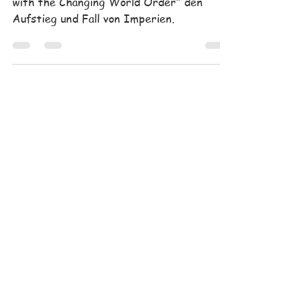
Ray Dalio erklärt in "Principles for Dealing
with the Changing World Order" den
Aufstieg und Fall von Imperien.