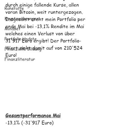
durch einige fallende Kurse, allen 
Rohstoffe
voran Bitcoin, weit runtergezogen. 
Kryptowährungen
Insgesamt steht mein Portfolio per 
ende Mai bei -13.1% Rendite im Mai 
Mindset
welches einen Verlust von über 
Portfolio Update
31'917 Euro ergibt! Der Portfolio-
Wert sinkt damit auf von 210'524 
Finanzielle Bildung
Euro!
Finanzliteratur
Gesamtperformance Mai
-13.1% (-31'917 Euro) 