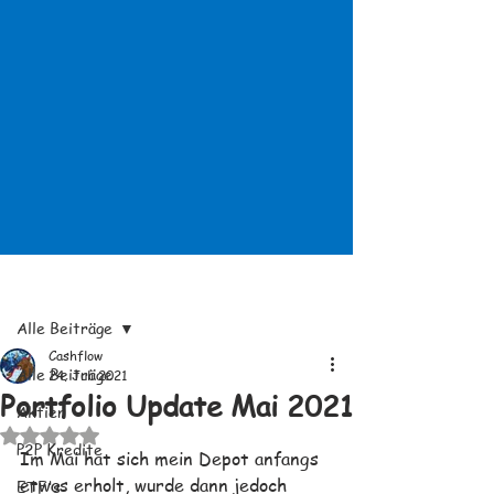
Beitrag
Alle Beiträge
Cashflow
Alle Beiträge
24. Juli 2021
Portfolio Update Mai 2021
Aktien
Mit NaN von 5 Sternen bewertet.
P2P Kredite
Im Mai hat sich mein Depot anfangs 
etwas erholt, wurde dann jedoch 
ETF's