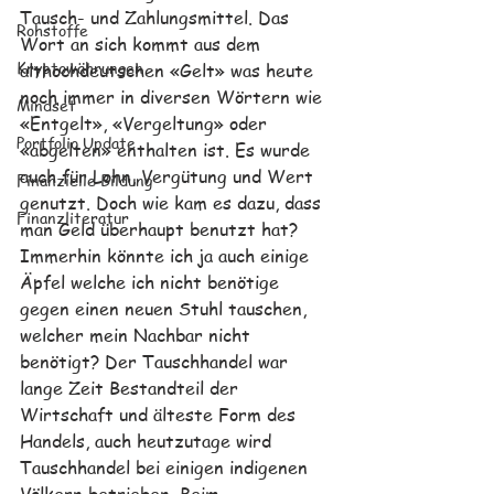
Tausch- und Zahlungsmittel. Das 
Rohstoffe
Wort an sich kommt aus dem 
Kryptowährungen
althochdeutschen «Gelt» was heute 
noch immer in diversen Wörtern wie 
Mindset
«Entgelt», «Vergeltung» oder 
Portfolio Update
«abgelten» enthalten ist. Es wurde 
auch für Lohn, Vergütung und Wert 
Finanzielle Bildung
genutzt. Doch wie kam es dazu, dass 
Finanzliteratur
man Geld überhaupt benutzt hat? 
Immerhin könnte ich ja auch einige 
Äpfel welche ich nicht benötige 
gegen einen neuen Stuhl tauschen, 
welcher mein Nachbar nicht 
benötigt? Der Tauschhandel war 
lange Zeit Bestandteil der 
Wirtschaft und älteste Form des 
Handels, auch heutzutage wird 
Tauschhandel bei einigen indigenen 