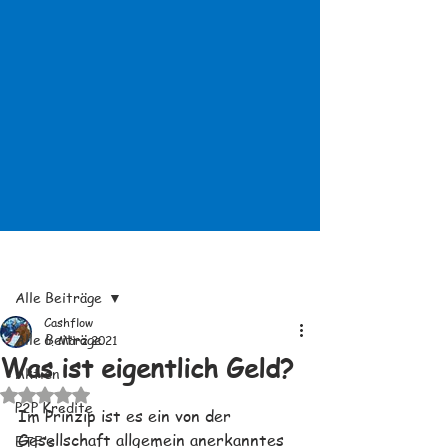
Beitrag
Alle Beiträge
Cashflow
Alle Beiträge
6. März 2021
Was ist eigentlich Geld?
Aktien
Mit NaN von 5 Sternen bewertet.
P2P Kredite
Im Prinzip ist es ein von der 
Gesellschaft allgemein anerkanntes 
ETF's