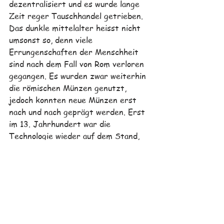
dezentralisiert und es wurde lange 
Zeit reger Tauschhandel getrieben. 
Das dunkle mittelalter heisst nicht 
umsonst so, denn viele 
Errungenschaften der Menschheit 
sind nach dem Fall von Rom verloren 
gegangen. Es wurden zwar weiterhin 
die römischen Münzen genutzt, 
jedoch konnten neue Münzen erst 
nach und nach geprägt werden. Erst 
im 13. Jahrhundert war die 
Technologie wieder auf dem Stand, 
welche Rom vor dem Niedergang 
hatte. Erst Karl der Grosse konnte 
einen zentralen Währungsstandard 
wieder herstellen und hat einen 
Silberstandard definiert, welcher die 
Menge an Silber pro Geldstück 
vereinheitlichte. 