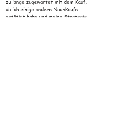
zu lange zugewartet mit dem Kauf, 
da ich einige andere Nachkäufe 
getätigt habe und meine Strategie 
mir vorschreibt, in einem Crash oder 
einer Krise nur in Tranchen 
nachzukaufen. Der Kurs stieg in 
kürze wieder rasant an, weswegen 
die Aktie nicht mehr attraktiv genug 
für einen Einmalkauf ist. Aber ich 
werde im Rahmen meiner REIT 
Expansion in den nächsten Wochen 
einen neuen Sparplan über die 
Consorsbank auf diese Aktie 
aufsetzten und halte mich bereit, in 
einer weiteren Schwächephase einen 
grösseren Nachkauf über 
Degiro
* 
durchzuführen. 