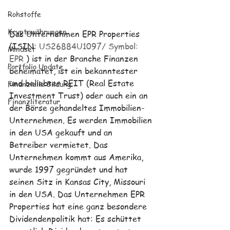
Rohstoffe
Kryptowährungen
Das Unternehmen EPR Properties 
(ISIN: 
US26884U1097/ Symbol: 
Mindset
EPR 
) ist in der Branche Finanzen 
Portfolio Update
beheimatet, ist ein bekanntester 
und beliebter REIT (Real Estate 
Finanzielle Bildung
Investment Trust) oder auch ein an 
Finanzliteratur
der Börse gehandeltes Immobilien-
Unternehmen. Es werden Immobilien 
in 
den USA gekauft und an 
Betreiber vermietet.
Das 
Unternehmen kommt aus Amerika, 
wurde 1997 gegründet und hat 
seinen Sitz in Kansas City, Missouri 
in den USA. Das Unternehmen EPR 
Properties hat eine ganz besondere 
Dividendenpolitik hat: Es schüttet 