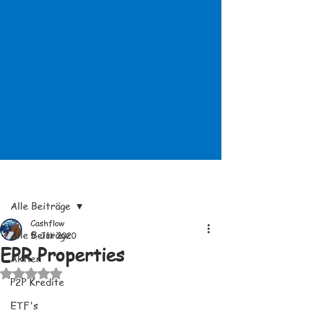
Beitrag
Alle Beiträge
Cashflow
Alle Beiträge
5. Juli 2020
EPR Properties
Aktien
Mit NaN von 5 Sternen bewertet.
P2P Kredite
ETF's