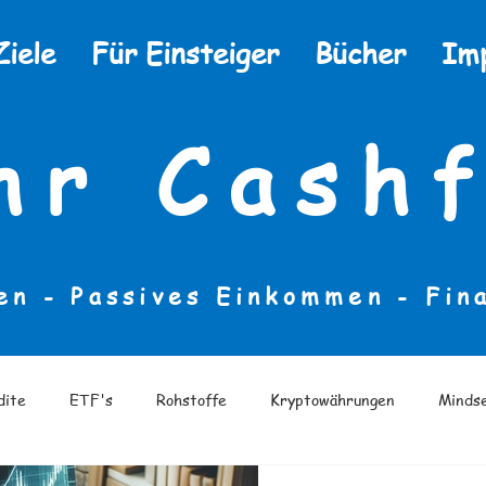
Ziele
Für Einsteiger
Bücher
Im
hr Cashf
en - Passives Einkommen -
Fin
dite
ETF's
Rohstoffe
Kryptowährungen
Minds
eratur