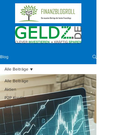
Blog
Alle Beiträge
Alle Beiträge
Aktien
P2P Kredite
ETF's
Rohstoffe
Kryptowährungen
Mindset