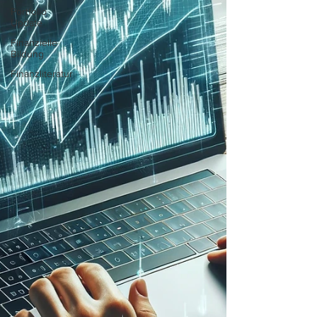
Portfolio
Update
Finanzielle
Bildung
Finanzliteratur