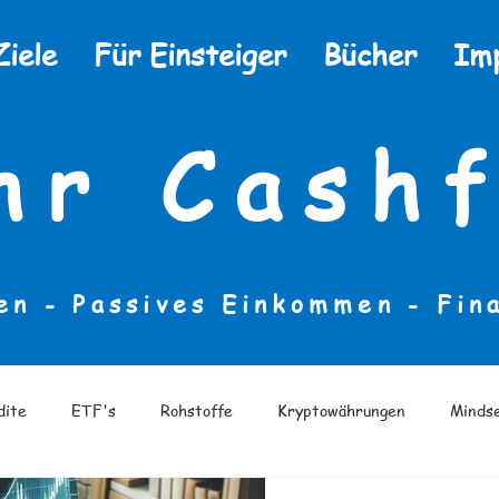
Ziele
Für Einsteiger
Bücher
Im
hr Cashf
en - Passives Einkommen -
Fin
dite
ETF's
Rohstoffe
Kryptowährungen
Minds
eratur