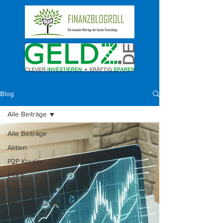
Blog
Alle Beiträge
Alle Beiträge
Aktien
P2P Kredite
ETF's
Rohstoffe
Kryptowährungen
Mindset