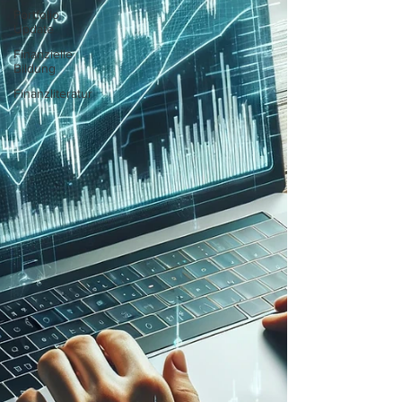
Portfolio
Update
Finanzielle
Bildung
Finanzliteratur