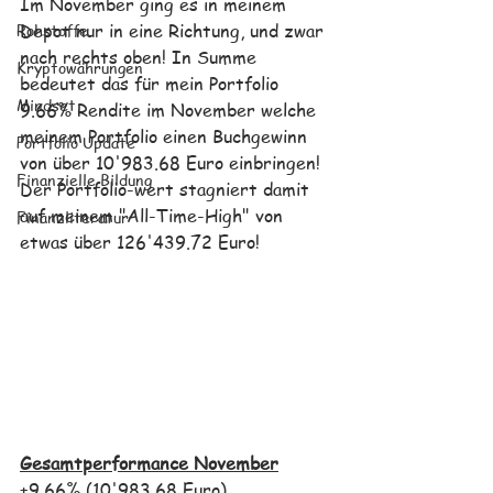
Im November ging es in meinem 
Rohstoffe
Depot nur in eine Richtung, und zwar 
nach rechts oben! In Summe 
Kryptowährungen
bedeutet das für mein Portfolio 
Mindset
9.66% Rendite im November welche 
meinem Portfolio einen Buchgewinn 
Portfolio Update
von über 10'983.68 Euro einbringen! 
Finanzielle Bildung
Der Portfolio-wert stagniert damit 
auf meinem "All-Time-High" von 
Finanzliteratur
etwas über 126'439.72 Euro!
Gesamtperformance November
+9.66% (10'983.68 Euro) 