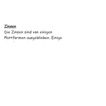
Zinsen
Die Zinsen sind von einigen 
Plattformen ausgeblieben. Einige 
Plattformen hat es scheinbar 
heftiger getroffen, um solvent zu 
bleiben, haben diese die Zinsen für 
kurze Zeit ausgesetzt, haben jedoch 
Pläne diese sobald wie möglich 
weiterzuzahlen. Ob dies der 
Wahrheit entspricht werden wir in 
naher Zukunft sehen. 