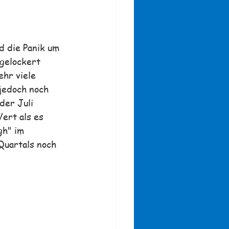
d die Panik um 
 gelockert 
hr viele 
jedoch noch 
der Juli 
ert als es 
gh" im 
 Quartals noch 