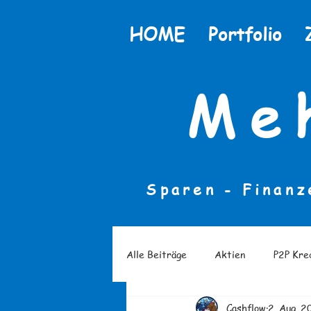
HOME
Portfolio
Me
Sparen - Finanz
Alle Beiträge
Aktien
P2P Kre
Cashflow
2. Aug. 
Finanzielle Bildung
Finanzlit