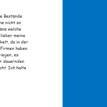
ne Bestände 
e nicht so 
läne welche 
 lieber meine 
elt, da in der 
e Firmen haben 
iegen, es 
er dauernden 
ht. Ich halte 