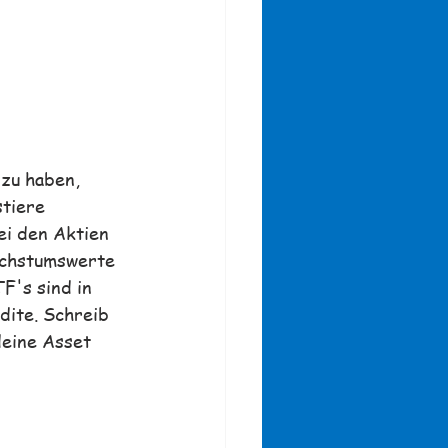
zu haben, 
stiere 
ei den Aktien 
achstumswerte 
F's sind in 
dite. 
Schreib 
deine Asset 