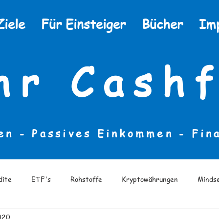
Ziele
Für Einsteiger
Bücher
Im
hr Cashf
en - Passives Einkommen -
Fin
dite
ETF's
Rohstoffe
Kryptowährungen
Minds
2020
eratur